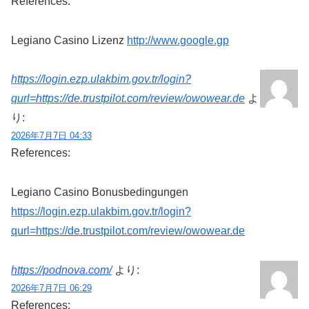
References:
Legiano Casino Lizenz
http://www.google.gp
https://login.ezp.ulakbim.gov.tr/login?
qurl=https://de.trustpilot.com/review/owowear.de
よ
り:
2026年7月7日 04:33
References:
Legiano Casino Bonusbedingungen
https://login.ezp.ulakbim.gov.tr/login?
qurl=https://de.trustpilot.com/review/owowear.de
https://podnova.com/
より:
2026年7月7日 06:29
References: