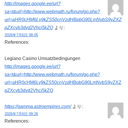
http://images.google.ee/url?
sa=t&url=http://www.webmath.ru/forum/go.php?
url=aHR0cHM6Ly9kZS50cnVzdHBpbG90LmNvbS9yZXZ
pZXcvb3dvd2Vhci5kZQ
より:
2026年7月6日 08:05
References:
Legiano Casino Umsatzbedingungen
http://images.google.ee/url?
sa=t&url=http://www.webmath.ru/forum/go.php?
url=aHR0cHM6Ly9kZS50cnVzdHBpbG90LmNvbS9yZXZ
pZXcvb3dvd2Vhci5kZQ
https://gamma.astroempires.com/
より:
2026年7月6日 09:26
References: