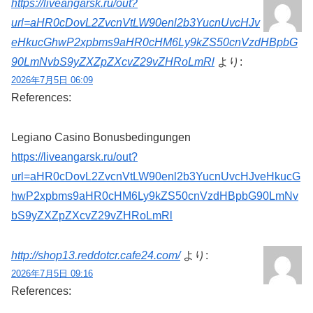
https://liveangarsk.ru/out?
url=aHR0cDovL2ZvcnVtLW90enl2b3YucnUvcHJv
eHkucGhwP2xpbms9aHR0cHM6Ly9kZS50cnVzdHBpbG
90LmNvbS9yZXZpZXcvZ29vZHRoLmRl
より:
2026年7月5日 06:09
References:
Legiano Casino Bonusbedingungen
https://liveangarsk.ru/out?
url=aHR0cDovL2ZvcnVtLW90enl2b3YucnUvcHJveHkucG
hwP2xpbms9aHR0cHM6Ly9kZS50cnVzdHBpbG90LmNv
bS9yZXZpZXcvZ29vZHRoLmRl
http://shop13.reddotcr.cafe24.com/
より:
2026年7月5日 09:16
References: