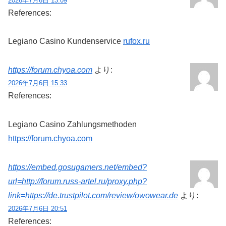
2026年7月6日 13:09
References:
Legiano Casino Kundenservice
rufox.ru
https://forum.chyoa.com
より:
2026年7月6日 15:33
References:
Legiano Casino Zahlungsmethoden
https://forum.chyoa.com
https://embed.gosugamers.net/embed?
url=http://forum.russ-artel.ru/proxy.php?
link=https://de.trustpilot.com/review/owowear.de
より:
2026年7月6日 20:51
References: