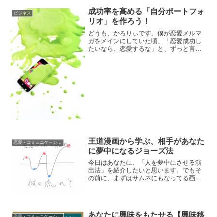
で、昨日は「与える」...
成功率を高める「自分ポートフォ
ビジネス
リオ」を作ろう！
どうも、かろりぃです。僕が恋愛メルマ
ガをメインにしていた頃、「恋愛成功し
たいなら、恋愛するな」と、ずっと言っ
てました。 この辺の意味をもう少し
深掘りするべく、【自分ポートフォリオ
を作ろう！】というテーマで書いてみよ
うと思います。 で、ま...
王道漫画から学ぶ、相手があなた
恋愛・コミュニケーション
に夢中になるジョーズ法
今日はあなたに、「人を夢中にさせる演
出法」を紹介したいと思います。でもそ
の前に、まずはサムネにもなってる画像
をご覧ください。「字が下手」は禁句で
すよ。苦笑iPad Airに指で書いてるのでし
ょうがないんです。普段はもうちょっと
マシな字書きま...
あなたに興味をもたせる【興味移
恋愛・コミュニケーション