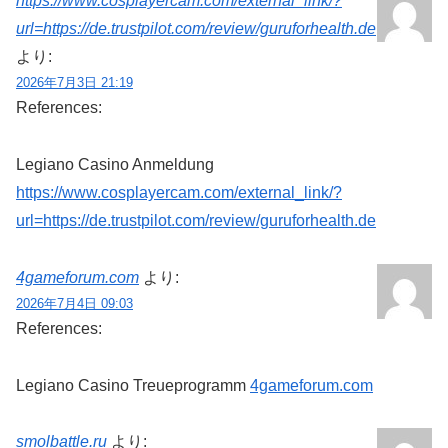
https://www.cosplayercam.com/external_link/?
url=https://de.trustpilot.com/review/guruforhealth.de
より:
2026年7月3日 21:19
References:
Legiano Casino Anmeldung
https://www.cosplayercam.com/external_link/?
url=https://de.trustpilot.com/review/guruforhealth.de
4gameforum.com
より:
2026年7月4日 09:03
References:
Legiano Casino Treueprogramm
4gameforum.com
smolbattle.ru
より: