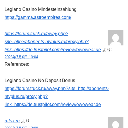
Legiano Casino Mindesteinzahlung
https://gamma.astroempires.com/
https://forum.truck.ru/away.php?
site=http://abonents-ntvplus.ru/proxy.php?
link=https://de.trustpilot.com/review/owowear.de
より:
2026年7月6日 10:04
References:
Legiano Casino No Deposit Bonus
https://forum.truck.ru/away.php?site=http://abonents-
ntvplus.ru/proxy.php?
link=https://de.trustpilot.com/review/owowear.de
rufox.ru
より: