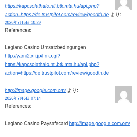
https://kapcsolathalo.nti.btk.mta.hu/api.php?
action=https://de.trustpilot.com/review/goodth.de
より:
2026年7月5日 10:29
References:
Legiano Casino Umsatzbedingungen
http://yami2.xii.jp/link.cgi?
https://kapcsolathalo.nti.btk.mta.hu/api.php?
action=https://de.trustpilot.com/review/goodth.de
http://image.google.com.om/
より:
2026年7月6日 07:14
References:
Legiano Casino Paysafecard
http://image.google.com.om/