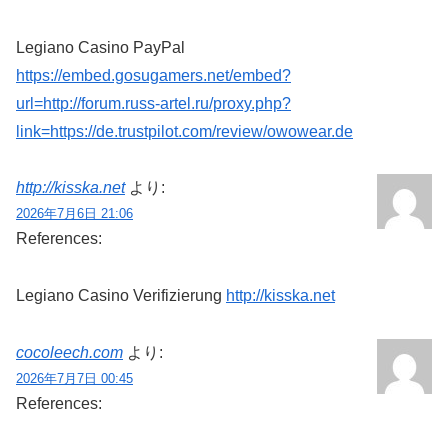
Legiano Casino PayPal
https://embed.gosugamers.net/embed?
url=http://forum.russ-artel.ru/proxy.php?
link=https://de.trustpilot.com/review/owowear.de
http://kisska.net
より:
2026年7月6日 21:06
References:
Legiano Casino Verifizierung
http://kisska.net
cocoleech.com
より:
2026年7月7日 00:45
References: