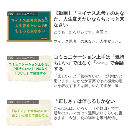
【動画】「マイナス思考」のあな
恋愛・コミュニケーション
た、人生変えたいならちょっと来
なさい
どうも、かろりぃです。今回は、
―――――――――――――――――「
マイナス思考」のあなた、人生変えたい
ならちょっと来なさい
―――――――――――――――――と
いうテーマで動画をとってきました。
コミュニケーション上手は「気持
恋愛・コミュニケーション
◆LINEマガジンも面白いですよ◆【こん
ちいい」ではなく「○○○」で会話
な生き...
する
「楽しい」と「気持ちいい」は別物だと
思います。なかなか言葉でその感覚の違
いを表現するのは難しいんですが、違う
ということは分かります。どんな違いが
あるか？＝＝＝＝＝＝＝＝＝＝＝＝＝＝
＝＝＝＝＝「楽しい」と感じるときは、
「正しさ」は信じるしかない
恋愛・コミュニケーション
コミュニケーションが上手...
こんばんは、かろりぃ（小野田）です。
通常のメルマガは２週間ぶりくらいに書
きます。今は、別の講座を毎日配信して
いたり、メンバー限定サイトをつくった
りしていて、そっちに力を注いでいる感
じです。 夏の強化合宿企画のAmore