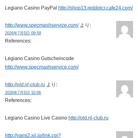
Legiano Casino PayPal
http://shop13.reddotcr.cafe24.com/
http://www.specmashservice.com/
より:
2026年7月5日 09:58
References:
Legiano Casino Gutscheincode
http://www.specmashservice.com/
http://old.nl-club.ru
より:
2026年7月5日 10:06
References:
Legiano Casino Live Casino
http://old.nl-club.ru
http://yami2.xii.jp/link.cgi?