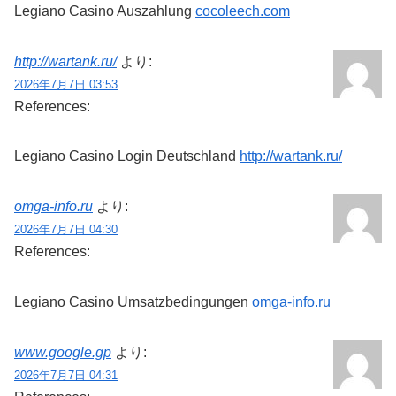
Legiano Casino Auszahlung
cocoleech.com
http://wartank.ru/
より:
2026年7月7日 03:53
References:
Legiano Casino Login Deutschland
http://wartank.ru/
omga-info.ru
より:
2026年7月7日 04:30
References:
Legiano Casino Umsatzbedingungen
omga-info.ru
www.google.gp
より:
2026年7月7日 04:31