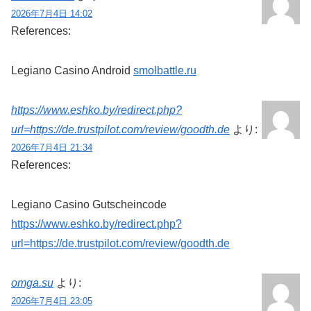
2026年7月4日 14:02
References:
Legiano Casino Android
smolbattle.ru
https://www.eshko.by/redirect.php?
url=https://de.trustpilot.com/review/goodth.de
より:
2026年7月4日 21:34
References:
Legiano Casino Gutscheincode
https://www.eshko.by/redirect.php?
url=https://de.trustpilot.com/review/goodth.de
omga.su
より:
2026年7月4日 23:05