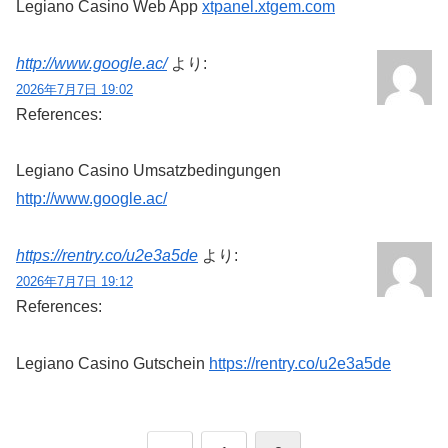
Legiano Casino Web App
xtpanel.xtgem.com
http://www.google.ac/
より:
2026年7月7日 19:02
References:
Legiano Casino Umsatzbedingungen
http://www.google.ac/
https://rentry.co/u2e3a5de
より:
2026年7月7日 19:12
References:
Legiano Casino Gutschein
https://rentry.co/u2e3a5de