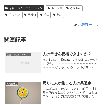
恋愛・コミュニケーション
ルックス
乃木坂46
推しメン
欅坂46
理由
魅力
小野田 サトシ
関連記事
人の幸せを祝福できますか？
恋愛・コミュニケーション
※これは、「Suona」のお試しコンテン
ツです。～～～～～～～～～～～～～～
～～～～どうも、かろりぃ（小野田）で
す。Suona読書サークル通信の時間で
す。今回から、第４の習慣である、【Ｗ
ＩＮ－ＷＩＮを考える】に入っていきま
す。ここも２～３回...
周りに人が集まる人の共通点
人間的魅力
こんばんは、かろりぃです。前回、【お
年玉的ななにか】ということで、コミュ
ニケーション力の真理について書いたレ
ポートをプレゼントしました。今は
Twitter限定プレゼントとして配布してい