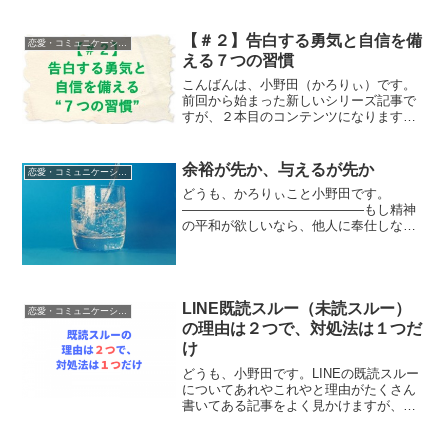
るんですが、このメールレター読んでる
人はきっとTwitt...
【＃２】告白する勇気と自信を備
恋愛・コミュニケーション
える７つの習慣
こんばんは、小野田（かろりぃ）です。
前回から始まった新しいシリーズ記事で
すが、２本目のコンテンツになります。
【告白する勇気と自信を備える７つの習
慣】→前回記事はここをクリック前回
は、シンプルなことでしたが意外と意識
余裕が先か、与えるが先か
恋愛・コミュニケーション
してない人が多いことを紹介...
どうも、かろりぃこと小野田です。
――――――――――――――もし精神
の平和が欲しいなら、他人に奉仕しなさ
い――――――――――――――東洋の
古典にもこんな言葉があるように、「与
える」ことの大切さはいろんな所で言わ
れています。僕自身、こうして...
LINE既読スルー（未読スルー）
恋愛・コミュニケーション
の理由は２つで、対処法は１つだ
け
どうも、小野田です。LINEの既読スルー
についてあれやこれやと理由がたくさん
書いてある記事をよく見かけますが、こ
んなのシンプルなんですよ。（この記事
の動画ver.）既読スルーされる理由は２つ