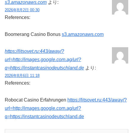
s3.amazonaws.com
より:
2026年8月2日 00:30
References:
Boomerang Casino Bonus
s3.amazonaws.com
https://litsovet.ru:443/away/?
url=http://images.google.com.ag/url?
q=https://instantcasinodeutschland.de
より:
2026年8月6日 11:18
References:
Robocat Casino Erfahrungen
https://litsovet.ru:443/away/?
url=http://images.google.com.ag/url?
q=https://instantcasinodeutschland.de