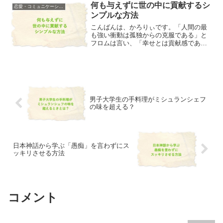
で、それへの対処法はたった１つだけ！
何も与えずに世の中に貢献するシ
恋愛・コミュニケーション
テストに出ます...
ンプルな方法
こんばんは、かろりぃです。「人間の最
も強い衝動は孤独からの克服である」と
フロムは言い、「幸せとは貢献感であ
る」とアドラーは言いました。抽象的に
はどちらも同じことを言っていて、孤独
を克服するには、貢献することで世の中
と一体感を感じられてないと...
男子大学生の手料理がミシュランシェフ
の味を超える？
日本神話から学ぶ「愚痴」を言わずにス
ッキリさせる方法
コメント