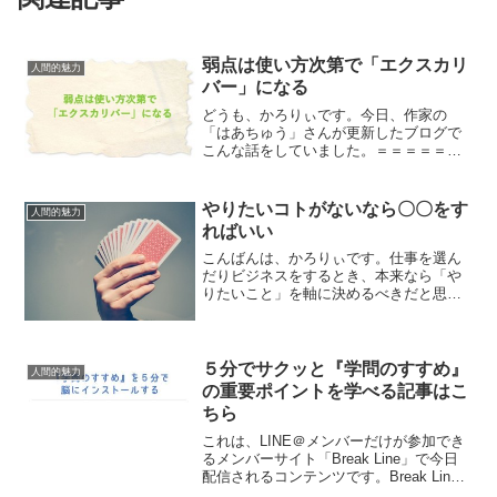
弱点は使い方次第で「エクスカリ
人間的魅力
バー」になる
どうも、かろりぃです。今日、作家の
「はあちゅう」さんが更新したブログで
こんな話をしていました。＝＝＝＝＝＝
＝＝＝＝＝＝＝＝＝＝＝＝自分はキラキ
ラしてるように見られるけど、本当は、
暗いんです。キラキラしてるんじゃなく
やりたいコトがないなら〇〇をす
人間的魅力
て、キラキラしてる人に憧れ...
ればいい
こんばんは、かろりぃです。仕事を選ん
だりビジネスをするとき、本来なら「や
りたいこと」を軸に決めるべきだと思い
ます。―――――――お金が欲しい↓ビジ
ネスをする―――――――ではなくて、
――――――――――――――やりたい
ことがある↓それは普通...
５分でサクッと『学問のすすめ』
人間的魅力
の重要ポイントを学べる記事はこ
ちら
これは、LINE＠メンバーだけが参加でき
るメンバーサイト「Break Line」で今日
配信されるコンテンツです。Break Line
はちょっとマニアックな配信が多いんで