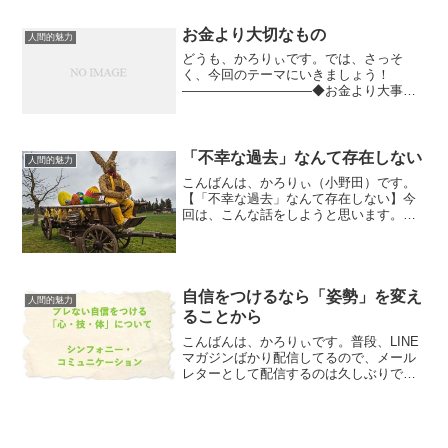
すが、これはぜひ多くの人に読んでもら
いたいのでここでシェアしようと思い
お金より大切なもの
人間的魅力
ま...
どうも、かろりぃです。では、さっそ
く、今回のテーマにいきましょう！
――――――――――◆お金より大事な
もの――――――――――ところで、１
万円札って、いくらか知ってます
か？ 「はあ？何言ってんの？そんな
の１万円に決まってるだろ！」はい、
「不幸な過去」なんて存在しない
人間的魅力
そ...
こんばんは、かろりぃ（小野田）です。
【「不幸な過去」なんて存在しない】今
回は、こんな話をしようと思います。時
間は常に流れ続けていて、今こうしてい
る間にも、「過去」はどんどん積み重な
っていきます。その積み重なった過去で
僕らは形作られてるわけで...
自信をつけるなら「姿勢」を変え
人間的魅力
ることから
こんばんは、かろりぃです。普段、LINE
マガジンばかり配信してるので、メール
レターとして配信するのは久しぶりで
す。もしまだLINEマガジンに参加してな
い場合は、こちらから参加できます。
→（もしくはLINEID「＠carory」で＠マ
ークも含...