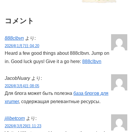
コメント
888clbvn
より:
2026年1月7日 04:20
Heard a few good things about 888clbvn. Jump on
in. Good luck guys! Give it a go here:
888clbvn
JacobNuary
より:
2026年3月4日 08:05
Для блога может быть полезна
база блогов для
xrumer
, содержащая релевантные ресурсы.
jilibetcom
より:
2026年3月29日 11:23