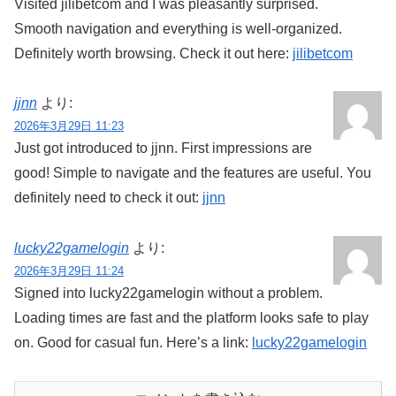
Visited jilibetcom and I was pleasantly surprised.
Smooth navigation and everything is well-organized.
Definitely worth browsing. Check it out here:
jilibetcom
jjnn
より:
2026年3月29日 11:23
Just got introduced to jjnn. First impressions are
good! Simple to navigate and the features are useful. You
definitely need to check it out:
jjnn
lucky22gamelogin
より:
2026年3月29日 11:24
Signed into lucky22gamelogin without a problem.
Loading times are fast and the platform looks safe to play
on. Good for casual fun. Here’s a link:
lucky22gamelogin