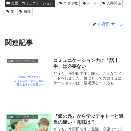
恋愛・コミュニケーション
ユダヤ教
ルール
人間関係
愛
戒律
小野田 サトシ
関連記事
コミュニケーション力に「話上
恋愛・コミュニケーション
手」は必要ない
どうも、小野田です。昨日、こんなツイ
ートをしました。僕にとってのコミュニ
ケーション力は「居場所をつくるも
の」・自分の居場所・誰かの居場所・誰
かにとっての居場所そんな居場所をつく
るもの。こういう信念で発信してる。—
小野田サトシ@コミュ力 (...
『銀の匙』から学ぶテキトーと適
恋愛・コミュニケーション
当の違い・意味は？
どうも、小野田です。最近、今更ですが