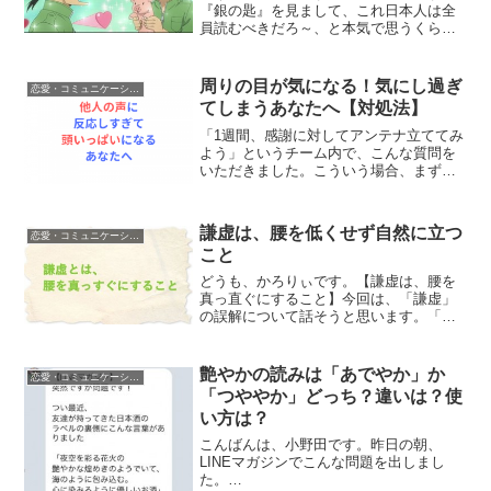
『銀の匙』を見まして、これ日本人は全
員読むべきだろ～、と本気で思うくらい
良い作品でした。たしかキャッチコピー
が、「汗と涙と家畜の酪農青春グラフィ
ティ！」だったと思いますが、このキャ
周りの目が気になる！気にし過ぎ
恋愛・コミュニケーション
ッチコピーはずるいですね...
てしまうあなたへ【対処法】
「1週間、感謝に対してアンテナ立ててみ
よう」というチーム内で、こんな質問を
いただきました。こういう場合、まず
「刺激」と「反応」を分けて考えるのが
大事。いつだったかの通信講座で、「ス
トレスの常識を覆す」をテーマにして発
謙虚は、腰を低くせず自然に立つ
恋愛・コミュニケーション
信してたんですが、そのと...
こと
どうも、かろりぃです。【謙虚は、腰を
真っ直ぐにすること】今回は、「謙虚」
の誤解について話そうと思います。「謙
虚な人」って言葉を聞いて、どんなイメ
ージが浮かびますか？たぶん、「腰が低
い人」みたいなイメージがあるんじゃな
艶やかの読みは「あでやか」か
恋愛・コミュニケーション
いかなと思います。でも実...
「つややか」どっち？違いは？使
い方は？
こんばんは、小野田です。昨日の朝、
LINEマガジンでこんな問題を出しまし
た。