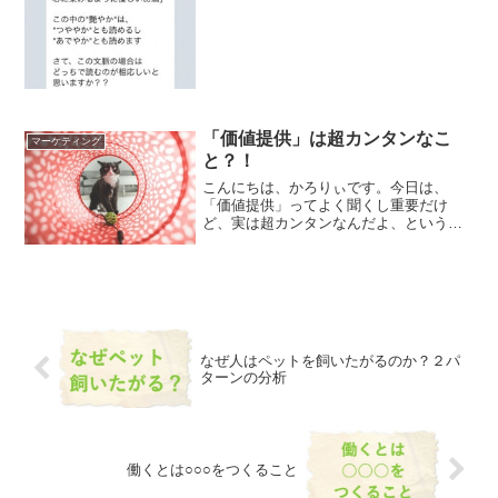
――――――――――――――――――
―（送ったメッセージをそのまま引用）
つい最近、友達が持ってきた日本酒のラ
ベルの裏側にこんな言葉がありました
「夜空を彩る花火の艶や...
「価値提供」は超カンタンなこ
マーケティング
と？！
こんにちは、かろりぃです。今日は、
「価値提供」ってよく聞くし重要だけ
ど、実は超カンタンなんだよ、という話
をしようと思います。 このメルマガ
を読んでくださっているあなたなら、
「価値提供」の重要性は知っていると思
います。価値提供の視点は、ビジ...
なぜ人はペットを飼いたがるのか？２パ
ターンの分析
働くとは○○○をつくること