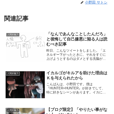
小野田 サトシ
関連記事
「なんであんなことしたんだろ」
人間的魅力
と後悔して自己嫌悪に陥る人は読
むべき記事
昨日、こんなツイートをしました。「エ
ネルギー下がったときに、それをすぐに
上げようとするのはダメとする洗脳があ
る」っていうの分かるな〜たとえば失恋
したとき、落ち込んでてもしょうがない
から次の日にはケロッと楽しそうにして
イカルゴがキルアを助けた理由は
人間的魅力
ると、「そんな感じなの？...
Ｋを与えられたから
こんばんは、小野田です。僕は
『HUNTER×HUNTER』が好きでして、
特に好きなシーンがあります。イカに憧
れているタコのイカルゴが、（↑ややこし
い！笑）キルアを助けるシーンです。
元々、「キメラアントvs.人間」という構
図で描かれているので...
【ブログ限定】「やりたい事がな
人間的魅力