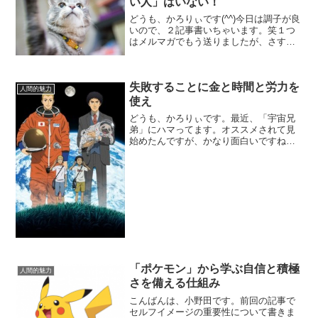
い人」はいない！
どうも、かろりぃです(^^)今日は調子が良
いので、２記事書いちゃいます。笑１つ
はメルマガでもう送りましたが、さすが
に１日に２通も送られると鬱陶しい（苦
笑）かと思うので、こっちはブログ限定
で。今回は、ホリエモン（堀江貴文）の
失敗することに金と時間と労力を
言葉の中で、「たし...
人間的魅力
使え
どうも、かろりぃです。最近、「宇宙兄
弟」にハマってます。オススメされて見
始めたんですが、かなり面白いですね。
普段あまり触れることのない宇宙につい
ても学べますし。 この作品のストー
リーをざっくりいうと、宇宙に憧れた兄
弟（南波六太・南波日々人...
「ポケモン」から学ぶ自信と積極
人間的魅力
さを備える仕組み
こんばんは、小野田です。前回の記事で
セルフイメージの重要性について書きま