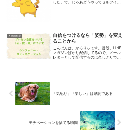
した。で、じゃあどうやってセルフイメ
ージを書き換えていけばいいのか？って
いう具体的な話をLINE＠メンバー専用の
メンバーサイトで催眠術を例に投稿した
んですが、こっちでは...
自信をつけるなら「姿勢」を変え
人間的魅力
ることから
こんばんは、かろりぃです。普段、LINE
マガジンばかり配信してるので、メール
レターとして配信するのは久しぶりで
す。もしまだLINEマガジンに参加してな
い場合は、こちらから参加できます。
→（もしくはLINEID「＠carory」で＠マ
ークも含...
「気配り」「楽しい」は動詞である
モチベーションを捨てる瞬間