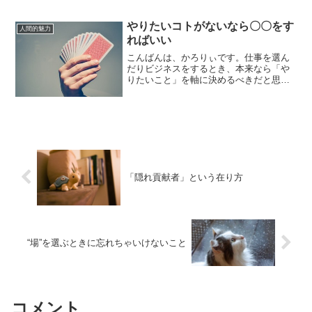
笑）かと思うので、こっちはブログ限定
で。今回は、ホリエモン（堀江貴文）の
やりたいコトがないなら〇〇をす
言葉の中で、「たし...
人間的魅力
ればいい
こんばんは、かろりぃです。仕事を選ん
だりビジネスをするとき、本来なら「や
りたいこと」を軸に決めるべきだと思い
ます。―――――――お金が欲しい↓ビジ
ネスをする―――――――ではなくて、
――――――――――――――やりたい
ことがある↓それは普通...
「隠れ貢献者」という在り方
“場”を選ぶときに忘れちゃいけないこと
コメント