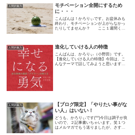
人はきっとTwitt...
モチベーション全開にするため
人間的魅力
に・・・
こんばんは！かろりぃです。お盆休みも
終わり、モチベーションが上がらなかっ
たりしてませんか？ ここ１週間くら
いでたくさんの相談が舞い込んできたの
で、「そういう時期なのかな～」と勝手
に思ってました。 YoutubeにUPして
進化していける人の特徴
いる動画やTwi...
人間的魅力
こんばんは、かろりぃ（小野田）です。
【進化していける人の特徴】今回は、こ
んなテーマで話してみようと思います。
「成長」ではなく「進化」という言葉を
あえて選んだのは、成長→レベルアップ
進化→レベルアップを超え次のステージ
へこんなニュアンスで、成...
【ブログ限定】「やりたい事がな
人間的魅力
い人」はいない！
どうも、かろりぃです(^^)今日は調子が良
いので、２記事書いちゃいます。笑１つ
はメルマガでもう送りましたが、さすが
に１日に２通も送られると鬱陶しい（苦