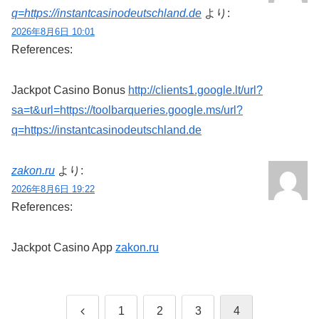
q=https://instantcasinodeutschland.de
より:
2026年8月6日 10:01
References:
Jackpot Casino Bonus
http://clients1.google.lt/url?
sa=t&url=https://toolbarqueries.google.ms/url?
q=https://instantcasinodeutschland.de
zakon.ru
より:
2026年8月6日 19:22
References:
Jackpot Casino App
zakon.ru
前
1
2
3
4