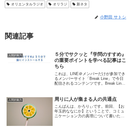
オリエンタルラジオ
オリラジ
新ネタ
小野田 サトシ
関連記事
５分でサクッと『学問のすすめ』
人間的魅力
の重要ポイントを学べる記事はこ
ちら
これは、LINE＠メンバーだけが参加でき
るメンバーサイト「Break Line」で今日
配信されるコンテンツです。Break Line
はちょっとマニアックな配信が多いんで
すが、これはぜひ多くの人に読んでもら
いたいのでここでシェアしようと思い
周りに人が集まる人の共通点
人間的魅力
ま...
こんばんは、かろりぃです。前回、【お
年玉的ななにか】ということで、コミュ
ニケーション力の真理について書いたレ
ポートをプレゼントしました。今は
Twitter限定プレゼントとして配布してい
るんですが、このメールレター読んでる