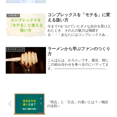
に、かなり健康に気を遣うようになりま
した。毎朝ヨーグルト食べたり、豆乳飲
んだり、青汁飲んだり、スナ...
コンプレックスを「モテる」に変
人間的魅力
える扱い方
今まで×をつけていたダメな自分を受け入
れたとき、その人の魅力は飛躍す
る・・・あなたにはコンプレックスあり
ますか？（ありましたか？）きっと、１
つや２つはあると思います。人間、誰に
だってあります。僕にもありますし、友
ラーメンから学ぶファンのつくり
マーケティング
達にもあるだろうし、昨日すれ...
方
こんばんは、かろりぃです。最近、朝に
この組み合わせを食べるのにハマってま
す。――――――――――――――――
バナナ＋ヨーグルト（無糖）＋蜂蜜
――――――――――――――――
身に旨味がぎっしり詰め込まれ、皮に裂
け目が入るほど重厚なバナナを...
「弱点」と「欠点」の違いとは？～物語
の法則～