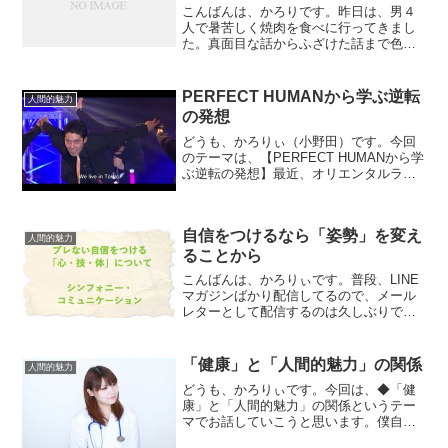
こんばんは、かろりです。昨日は、男４
人で暑苦しく焼肉を食べに行ってきまし
た。真面目な話からふざけた話まで色ん
な話をしたわけですが、意見が真っ二つ
に割れたものがありました。今回は、そ
の話題をテーマにしていこうと思いま
PERFECT HUMANから学ぶ逆転
人間的魅力
す。今回のテーマは、◆学生...
の発想
どうも、かろりぃ（小野田）です。今回
のテーマは、【PERFECT HUMANから学
ぶ逆転の発想】最近、オリエンタルラジ
オの新ネタ「PERFECT HUMAN」がかな
り話題になってますね。たまたまYoutube
で見かけて知ったんですが、それ以...
自信をつけるなら「姿勢」を変え
人間的魅力
ることから
こんばんは、かろりぃです。普段、LINE
マガジンばかり配信してるので、メール
レターとして配信するのは久しぶりで
す。もしまだLINEマガジンに参加してな
い場合は、こちらから参加できます。
→（もしくはLINEID「＠carory」で＠マ
「健康」と「人間的魅力」の関係
人間的魅力
ークも含...
どうも、かろりぃです。今回は、◆「健
康」と「人間的魅力」の関係というテー
マでお話していこうと思います。僕自
身、中学・高校時代の肌荒れをきっかけ