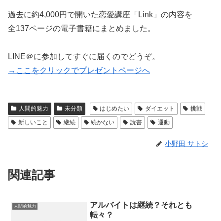
過去に約4,000円で開いた恋愛講座「Link」の内容を
全137ページの電子書籍にまとめました。
LINE＠に参加してすぐに届くのでどうぞ。
→ここをクリックでプレゼントページへ
人間的魅力
未分類
はじめたい
ダイエット
挑戦
新しいこと
継続
続かない
読書
運動
小野田 サトシ
関連記事
アルバイトは継続？それとも
人間的魅力
転々？