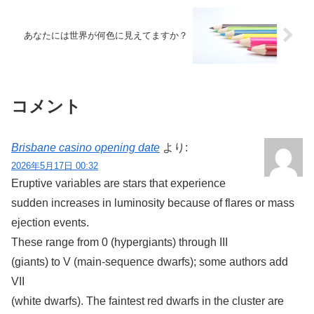
あなたには世界が何色に見えてますか？
コメント
Brisbane casino opening date
より:
2026年5月17日 00:32
Eruptive variables are stars that experience
sudden increases in luminosity because of flares or mass
ejection events.
These range from 0 (hypergiants) through III
(giants) to V (main-sequence dwarfs); some authors add
VII
(white dwarfs). The faintest red dwarfs in the cluster are