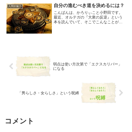
自分の進むべき道を決めるには？
人間的魅力
こんばんは、かろりぃこと小野田です。
最近、オルテガの『大衆の反逆』という
本を読んでいて、そこでこんなことが書
かれていました。
――――――――――――――――――
我々の生きている時代は、信じがたいよ
うな実現への能力が自分にあることを感
じながら...
弱点は使い方次第で「エクスカリバー」
になる
「男らしさ・女らしさ」という呪縛
コメント