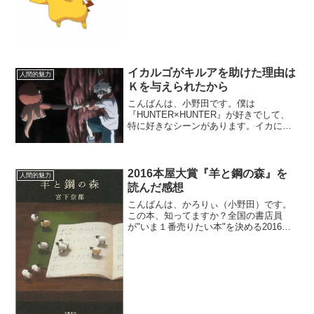
ージを書き換えていけばいいのか？って
いう具体的な話をLINE＠メンバー専用の
メンバーサイトで催眠術を例に投稿した
んですが、こっちでは...
イカルゴがキルアを助けた理由は
人間的魅力
Ｋを与えられたから
こんばんは、小野田です。僕は
『HUNTER×HUNTER』が好きでして、
特に好きなシーンがあります。イカに憧
れているタコのイカルゴが、（↑ややこし
い！笑）キルアを助けるシーンです。
元々、「キメラアントvs.人間」という構
図で描かれているので...
2016本屋大賞『羊と鋼の森』を
人間的魅力
読んだ感想
こんばんは、かろりぃ（小野田）です。
この本、知ってますか？全国の書店員
が"いま１番売りたい本"を決める2016本
屋大賞で大賞に選ばれた作品。 本屋
で猛プッシュされてるのを何度も見かけ
る内に、だんだん気になってきて読んで
みました。（単純接触...