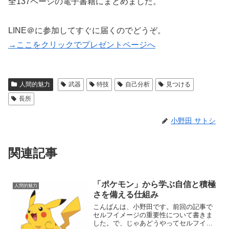
全137ページの電子書籍にまとめました。
LINE＠に参加してすぐに届くのでどうぞ。
→ここをクリックでプレゼントページへ
人間的魅力
武器
特技
自己分析
見つける
長所
小野田 サトシ
関連記事
「ポケモン」から学ぶ自信と積極
人間的魅力
さを備える仕組み
こんばんは、小野田です。前回の記事で
セルフイメージの重要性について書きま
した。で、じゃあどうやってセルフイメ