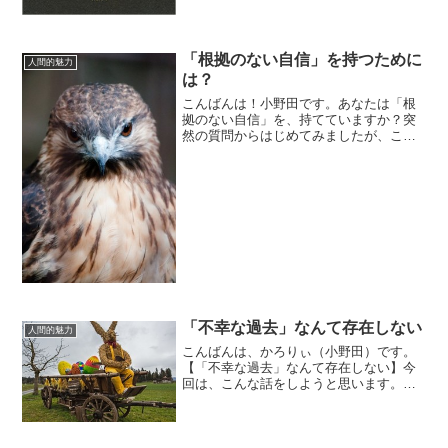
「根拠のない自信」を持つために
人間的魅力
は？
こんばんは！小野田です。あなたは「根
拠のない自信」を、持てていますか？突
然の質問からはじめてみましたが、これ
は、僕がここ数日考えていたことです。
たまに聞かれたりすることなんですが、
つい先日、コンサル生の方と話してると
き、「根拠のない自信って...
「不幸な過去」なんて存在しない
人間的魅力
こんばんは、かろりぃ（小野田）です。
【「不幸な過去」なんて存在しない】今
回は、こんな話をしようと思います。時
間は常に流れ続けていて、今こうしてい
る間にも、「過去」はどんどん積み重な
っていきます。その積み重なった過去で
僕らは形作られてるわけで...