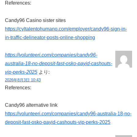
References:
Candy96 Casino sister sites
https://cyltalentohumano.com/employer/candy96-sign-in-
in-traffic-delineator-posts-online-shopping
https://volunteeri.com/companies/candy96-
australia-18-no-deposit-fast-osko-payid-cashouts-
vip-perks-2025
より:
2026年8月3日 10:43
References:
Candy96 alternative link
https://volunteeri.com/companies/candy96-australia-18-no-
deposit-fast-osko-payid-cashouts-vip-perks-2025