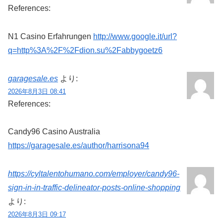
References:
N1 Casino Erfahrungen
http://www.google.it/url?
q=http%3A%2F%2Fdion.su%2Fabbygoetz6
garagesale.es
より:
2026年8月3日 08:41
References:
Candy96 Casino Australia
https://garagesale.es/author/harrisona94
https://cyltalentohumano.com/employer/candy96-
sign-in-in-traffic-delineator-posts-online-shopping
より:
2026年8月3日 09:17