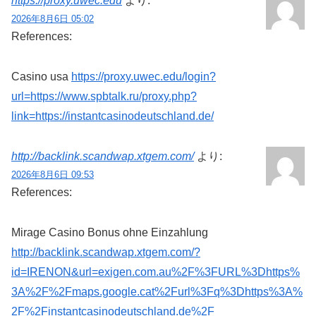
https://proxy.uwec.edu
より:
2026年8月6日 05:02
References:
Casino usa
https://proxy.uwec.edu/login?
url=https://www.spbtalk.ru/proxy.php?
link=https://instantcasinodeutschland.de/
http://backlink.scandwap.xtgem.com/
より:
2026年8月6日 09:53
References:
Mirage Casino Bonus ohne Einzahlung
http://backlink.scandwap.xtgem.com/?
id=IRENON&url=exigen.com.au%2F%3FURL%3Dhttps%
3A%2F%2Fmaps.google.cat%2Furl%3Fq%3Dhttps%3A%
2F%2Finstantcasinodeutschland.de%2F