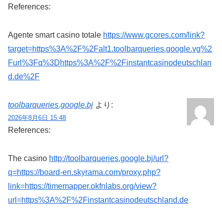
References:
Agente smart casino totale
https://www.gcores.com/link?
target=https%3A%2F%2Falt1.toolbarqueries.google.vg%2
Furl%3Fq%3Dhttps%3A%2F%2Finstantcasinodeutschlan
d.de%2F
toolbarqueries.google.bj
より:
2026年8月6日 15:48
References:
The casino
http://toolbarqueries.google.bj/url?
q=https://board-en.skyrama.com/proxy.php?
link=https://timemapper.okfnlabs.org/view?
url=https%3A%2F%2Finstantcasinodeutschland.de