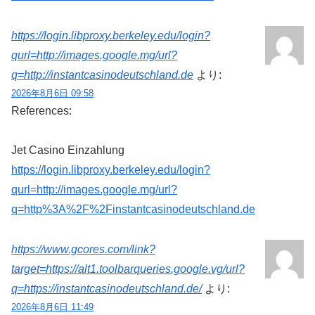
https://login.libproxy.berkeley.edu/login?
qurl=http://images.google.mg/url?
q=http://instantcasinodeutschland.de
より:
2026年8月6日 09:58
References:
Jet Casino Einzahlung
https://login.libproxy.berkeley.edu/login?
qurl=http://images.google.mg/url?
q=http%3A%2F%2Finstantcasinodeutschland.de
https://www.gcores.com/link?
target=https://alt1.toolbarqueries.google.vg/url?
q=https://instantcasinodeutschland.de/
より:
2026年8月6日 11:49