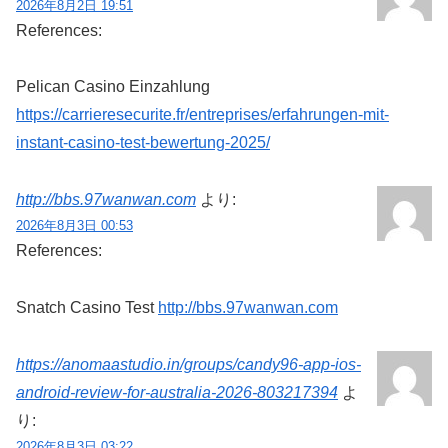
2026年8月2日 19:51
References:
Pelican Casino Einzahlung
https://carrieresecurite.fr/entreprises/erfahrungen-mit-
instant-casino-test-bewertung-2025/
http://bbs.97wanwan.com
より:
2026年8月3日 00:53
References:
Snatch Casino Test
http://bbs.97wanwan.com
https://anomaastudio.in/groups/candy96-app-ios-
android-review-for-australia-2026-803217394
よ
り:
2026年8月3日 03:22