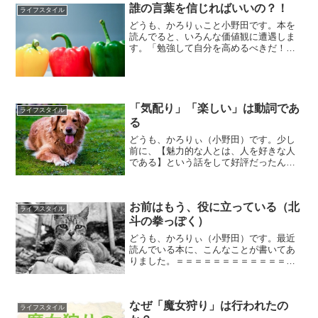
も頻繁に見かけている内にだんだん気に
誰の言葉を信じればいいの？！
ライフスタイル
なってきてついに読...
どうも、かろりぃこと小野田です。本を
読んでると、いろんな価値観に遭遇しま
す。「勉強して自分を高めるべきだ！」
という考えがあったかと思えば、「勉強
していろいろ知ると悪いことも見えてき
たりしちゃうから、それなら何も知らな
い方が幸せでしょ」という...
「気配り」「楽しい」は動詞であ
ライフスタイル
る
どうも、かろりぃ（小野田）です。少し
前に、【魅力的な人とは、人を好きな人
である】という話をして好評だったんで
すが、今回もそれに関係する話をしよう
と思います。（参考記事→）テーマは、
――――――――――――――――「気
お前はもう、役に立っている（北
配り」「楽しい」は動詞で...
ライフスタイル
斗の拳っぽく）
どうも、かろりぃ（小野田）です。最近
読んでいる本に、こんなことが書いてあ
りました。＝＝＝＝＝＝＝＝＝＝＝＝＝
＝＝＝＝＝「俺が汗水たらして働いて得
たお金なんだから、どう使おうが俺の勝
手だろ」と言う人がいるけど、それは大
なぜ「魔女狩り」は行われたの
きな勘違い。お金はお前の...
ライフスタイル