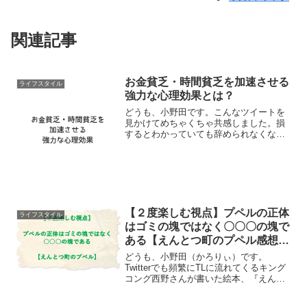
関連記事
お金貧乏・時間貧乏を加速させる
ライフスタイル
強力な心理効果とは？
どうも、小野田です。こんなツイートを
見かけてめちゃくちゃ共感しました。損
するとわかっていても辞められなくなる
話。#kobaka7_sketch
pic.twitter.com/G8F9OCMgej— こばかな
(@kobaka7) 2017...
【２度楽しむ視点】プペルの正体
ライフスタイル
はゴミの塊ではなく〇〇〇の塊で
ある【えんとつ町のプペル感想・
評価】
どうも、小野田（かろりぃ）です。
Twitterでも頻繁にTLに流れてくるキング
コング西野さんが書いた絵本、『えんと
つ町のプペル』を読みました。最初はあ
んまり興味なかったんですが、あまりに