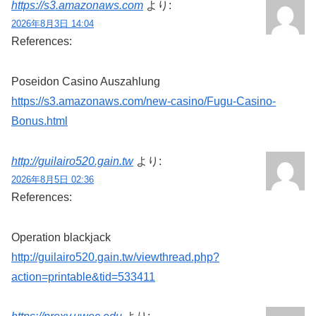
https://s3.amazonaws.com
より:
2026年8月3日 14:04
References:
Poseidon Casino Auszahlung
https://s3.amazonaws.com/new-casino/Fugu-Casino-
Bonus.html
http://guilairo520.gain.tw
より:
2026年8月5日 02:36
References:
Operation blackjack
http://guilairo520.gain.tw/viewthread.php?
action=printable&tid=533411