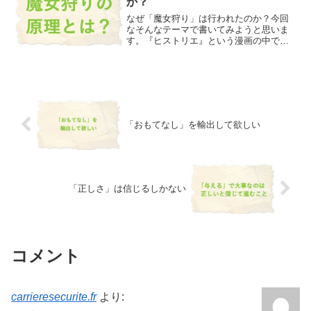
か？
なぜ「魔女狩り」は行われたのか？今回
なそんなテーマで書いてみようと思いま
す。『ヒストリエ』という漫画の中で、
「知の巨人」と呼ばれる哲学者アリスト
テレスが滝に落ちて溺れた若者を心臓マ
ッサージと人工呼吸で蘇らせる。という
シーンがあります。アリス...
「おもてなし」を輸出して欲しい
「正しさ」は信じるしかない
コメント
carrieresecurite.fr
より: