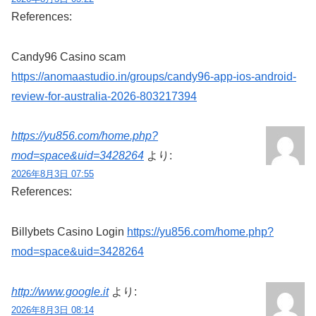
References:
Candy96 Casino scam
https://anomaastudio.in/groups/candy96-app-ios-android-
review-for-australia-2026-803217394
https://yu856.com/home.php?
mod=space&uid=3428264
より:
2026年8月3日 07:55
References:
Billybets Casino Login
https://yu856.com/home.php?
mod=space&uid=3428264
http://www.google.it
より:
2026年8月3日 08:14