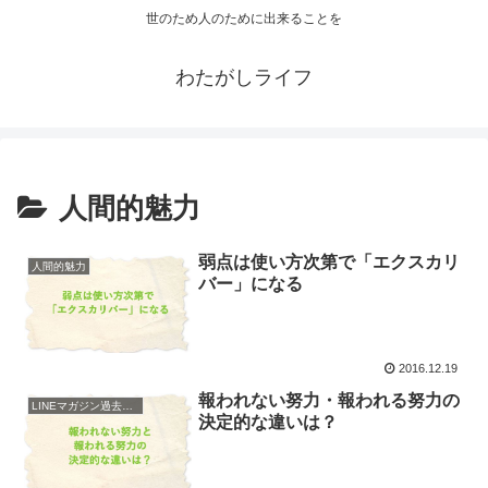
世のため人のために出来ることを
わたがしライフ
人間的魅力
弱点は使い方次第で「エクスカリ
人間的魅力
バー」になる
2016.12.19
報われない努力・報われる努力の
LINEマガジン過去配信
決定的な違いは？