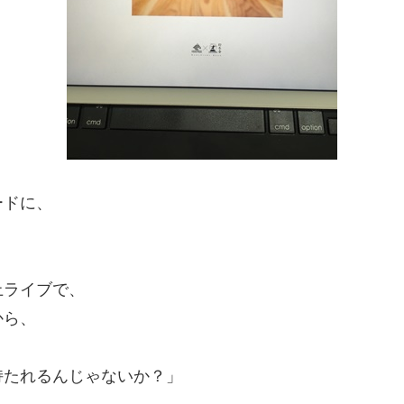
ードに、
上ライブで、
から、
持たれるんじゃないか？」