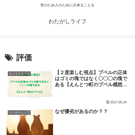
世のため人のために出来ることを
わたがしライフ
評価
【２度楽しむ視点】プペルの正体
ライフスタイル
はゴミの塊ではなく〇〇〇の塊で
ある【えんとつ町のプペル感想・
評価】
2017.05.24
なぜ優劣があるのか？？
リーダーシップ