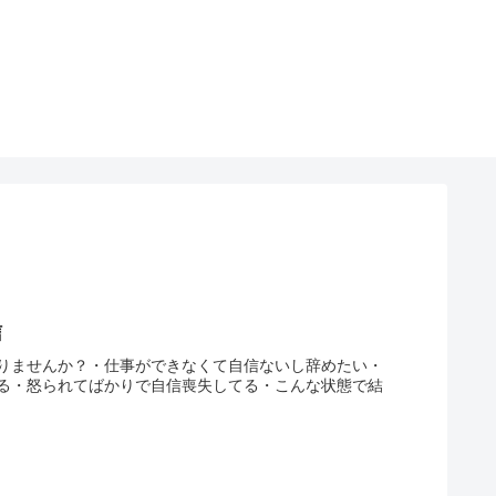
信
りませんか？・仕事ができなくて自信ないし辞めたい・
る・怒られてばかりで自信喪失してる・こんな状態で結