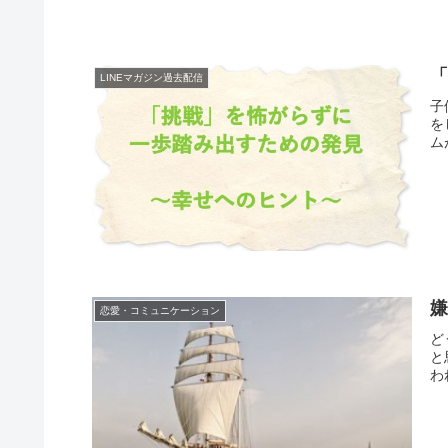
LINEマガジン過去配信
子
を
ム
恋愛・コミュニケーション
ど
と
わ