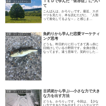
ＴＥＤで学んだ「依存症」につい
恋愛・コミュニケーション
短of時短。右手も左手も...
て
こんばんは、かろりぃです。最近、スポ
ーツを見たり、本を読むたびに、「人類
って進化してるよな～」と感じま
す。 スポーツの世界でばんばん新し
い世界記録が出たりするのは、「人間」
についての理解が進んでいる証拠。
魚釣りから学んだ恋愛マーケティ
トレーニング方法も、とにかく身...
恋愛・コミュニケーション
ング思考
どうも、昨日釣りに行ってきて真っ赤に
日焼けしている小野田です。全身が熱く
なってます。違う意味で。笑釣りしたの
なんて、小学生のときにキッタナイ池で
ブルーギルっていう外来魚を釣ってた以
来でした。友達が新聞紙をクルクル巻い
た棒の先っぽに糸と針つけ...
古武術から学ぶ―小さな力で大き
恋愛・コミュニケーション
な力を出す方法
どうも、かろりぃです。今回は、【少な
い力で大きな力を出す】というテーマで