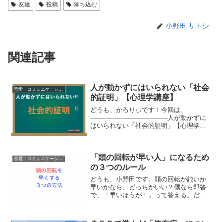
友達
投稿
落ち込む
小野田 サトシ
関連記事
人が動かずにはいられない「社会
恋愛・コミュニケーション
的証明」【心理学講座】
どうも、かろりぃです！今回は、
――――――――――――人が動かずに
はいられない「社会的証明」【心理学講
座】 ―――――――――――― という
テーマで動画をとってきました。人間の
普遍的な心理効果なので、ビジネス・恋
「頭の回転が早い人」になるため
愛などなど、かなり幅広く応用...
恋愛・コミュニケーション
の３つのルール
どうも、小野田です。頭の回転が鈍いか
早いかなら、どっちがいい？僕なら即答
で、「早いほうが！」って答える。だっ
て、メリットありまくるから。そりゃー
もう、頭を高速で回転させることができ
たら、シャンプーなんて一瞬ですよ。時