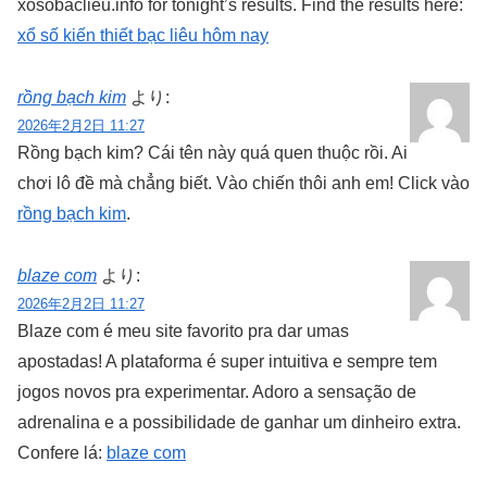
xosobaclieu.info for tonight’s results. Find the results here:
xổ số kiến thiết bạc liêu hôm nay
rồng bạch kim
より:
2026年2月2日 11:27
Rồng bạch kim? Cái tên này quá quen thuộc rồi. Ai
chơi lô đề mà chẳng biết. Vào chiến thôi anh em! Click vào
rồng bạch kim
.
blaze com
より:
2026年2月2日 11:27
Blaze com é meu site favorito pra dar umas
apostadas! A plataforma é super intuitiva e sempre tem
jogos novos pra experimentar. Adoro a sensação de
adrenalina e a possibilidade de ganhar um dinheiro extra.
Confere lá:
blaze com