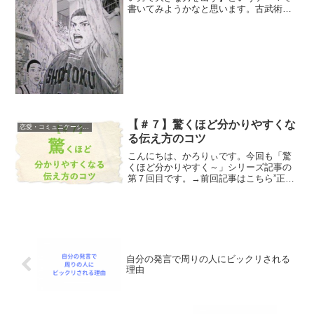
書いてみようかなと思います。古武術の
考え方をベースに、日常でも使えるカタ
チにして書いていきますので、読んでい
る間も意識してもらえたらと思います(^^)
さてさて、僕は、９...
【＃７】驚くほど分かりやすくな
恋愛・コミュニケーション
る伝え方のコツ
こんにちは、かろりぃです。今回も「驚
くほど分かりやすく～」シリーズ記事の
第７回目です。→前回記事はこちら”正し
い言葉”ではなく”伝わる言葉”にするため
にはどんなことを意識するといいのか？
今回もそんな視点を提供していきたいと
思います。ズバリ、...
自分の発言で周りの人にビックリされる
理由