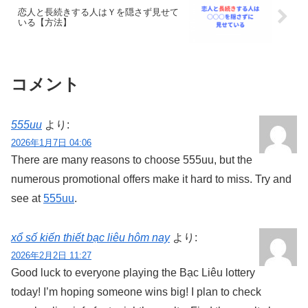
恋人と長続きする人はＹを隠さず見せて
いる【方法】
コメント
555uu
より:
2026年1月7日 04:06
There are many reasons to choose 555uu, but the
numerous promotional offers make it hard to miss. Try and
see at
555uu
.
xổ số kiến thiết bạc liêu hôm nay
より:
2026年2月2日 11:27
Good luck to everyone playing the Bạc Liêu lottery
today! I’m hoping someone wins big! I plan to check