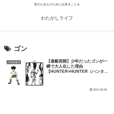
世のため人のために出来ることを
わたがしライフ
ゴン
【連載再開】少年だったゴンが一
人間的魅力
瞬で大人化した理由
【HUNTER×HUNTER（ハンター
ハンター）】
2017.06.03